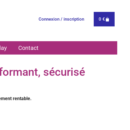
0
€
Connexion / inscription
lay
Contact
rformant, sécurisé
tement rentable.