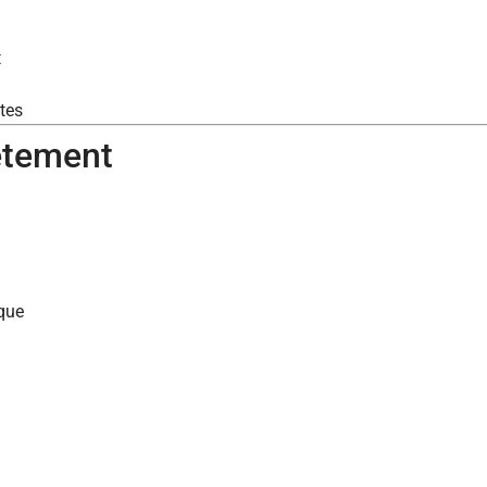
t
tes
ètement
ique